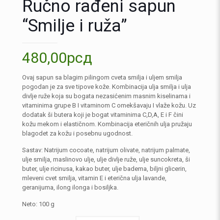
Ručno rađeni sapun
“Smilje i ruža”
480,00
рсд
Ovaj sapun sa blagim pilingom cveta smilja i uljem smilja
pogodan je za sve tipove kože. Kombinacija ulja smilja i ulja
divlje ruže koja su bogata nezasićenim masnim kiselinama i
vitaminima grupe B I vitaminom C omekšavaju I vlaže kožu. Uz
dodatak ši butera koji je bogat vitaminima C,D,A, E i F čini
kožu mekom i elastičnom. Kombinacija eteričnih ulja pružaju
blagodet za kožu i posebnu ugodnost.
Sastav: Natrijum cocoate, natrijum olivate, natrijum palmate,
ulje smilja, maslinovo ulje, ulje divlje ruže, ulje suncokreta, ši
buter, ulje ricinusa, kakao buter, ulje badema, biljni glicerin,
mleveni cvet smilja, vitamin E i eterična ulja lavande,
geranijuma, ilong ilonga i bosiljka.
Neto: 100 g