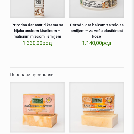
Prirodna dar antirid krema sa
Prirodni dar balzam za telo sa
hijaluronskom kiselinom –
smiljem – za veću elastičnost
matičnim mlečom i smiljem
kože
1.330,00
рсд
1.140,00
рсд
Повезани производи