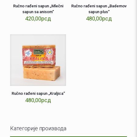
Ručno rađeni sapun „Mlečni
Ručno rađeni sapun „Bademov
sapun sa anisom“
sapun plus“
420,00
рсд
480,00
рсд
Ručno rađeni sapun „Kraljica“
480,00
рсд
Категорије производа