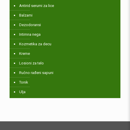
Antirid serumi za lice
Balzami
Dezodoransi
Intimna nega
Kozmetika za decu
Kreme
Losioni za telo
Ručno rađeni sapuni
Tonik
Ulja