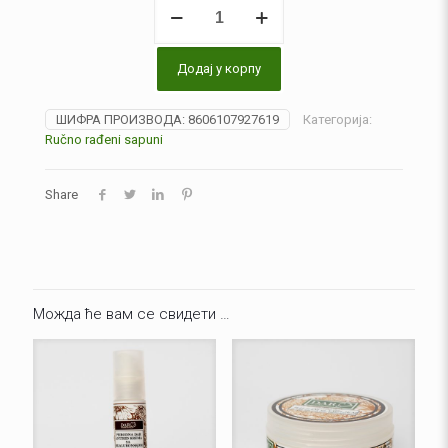
Ručno
rađeni
sapun
“Smilje
Додај у корпу
i
ruža”
количина
ШИФРА ПРОИЗВОДА:
8606107927619
Категорија:
Ručno rađeni sapuni
Share
Можда ће вам се свидети …