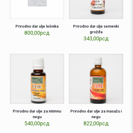
Prirodno dar ulje lešnika
Prirodno dar ulje semenki
800,00
рсд
grožđa
343,00
рсд
Prirodno dar ulje za intimnu
Prirodno dar ulje za masažu i
negu
negu
540,00
рсд
822,00
рсд