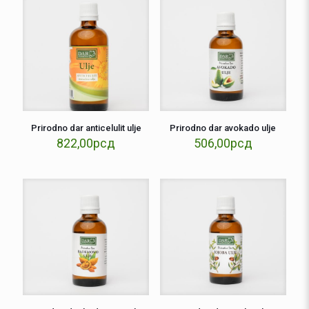
Prirodno dar anticelulit ulje
Prirodno dar avokado ulje
822,00
рсд
506,00
рсд