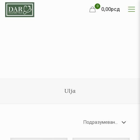
0
0,00рсд
Ulja