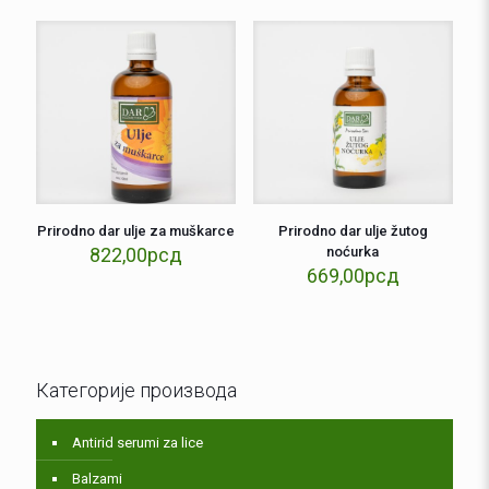
Prirodno dar ulje za muškarce
Prirodno dar ulje žutog
822,00
рсд
noćurka
669,00
рсд
Категорије производа
Antirid serumi za lice
Balzami